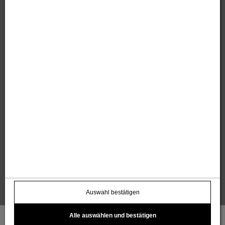
Sandholzer Werbung GmbH
Thomas und Anita Sandholzer
Altweg 13 | 6844 Altach |
+43 664 / 7500 98
43
|
werbung@sandholzer.cc
Kontakt
Datenschutz
Impressum
AGB
Widerrufsbelehrung
Barrierefreiheitserklärung
Kostenloser Infoletter
name@email.com >
Auswahl bestätigen
Alle auswählen und bestätigen