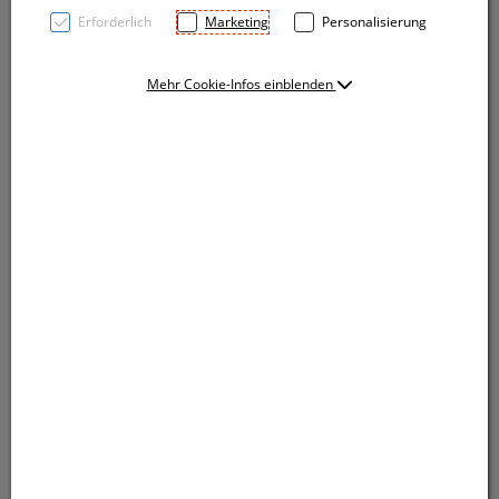
Erforderlich
Marketing
Personalisierung
Mehr Cookie-Infos einblenden
Fleecedecke (Grammatur 170 g/m², Größe: 180 x
120cm) mit Reißverschluss, die sich durch falten dann
zum Kissen verwandelt. Ihre Werbung sticken wir auf
die Decke.
Fleecedecke (Grammatur 170 g/m², Größe: 180 x