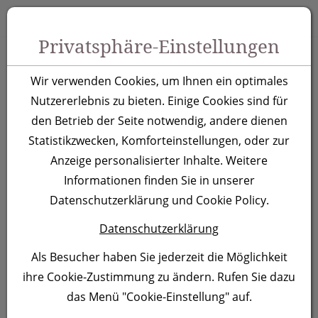
Zum Inhalt springen [AK + 0]
Zum Hauptmenü springen [AK + 1]
Zu Menüs Produkt-Kategorien / Kontakt springen [AK + 2]
Zu Menüs Mein Account, Warenkorb springen [AK + 3]
Zum "Barrierefreiheits-Menü" springen [AK + 4]
Zu den Inhalten im Fußbereich springen [AK + 5]
Toggle 
Produktsuche
Privatsphäre-Einstellungen
2in1 XL-Fleece-
Wir verwenden Cookies, um Ihnen ein optimales
Decke/Kissen Radcliff,
Nutzererlebnis zu bieten. Einige Cookies sind für
den Betrieb der Seite notwendig, andere dienen
apfelgrün
Statistikzwecken, Komforteinstellungen, oder zur
Anzeige personalisierter Inhalte. Weitere
Artikelnummer:
277529
Informationen finden Sie in unserer
Datenschutzerklärung und Cookie Policy.
Datenschutzerklärung
Als Besucher haben Sie jederzeit die Möglichkeit
ihre Cookie-Zustimmung zu ändern. Rufen Sie dazu
das Menü "Cookie-Einstellung" auf.