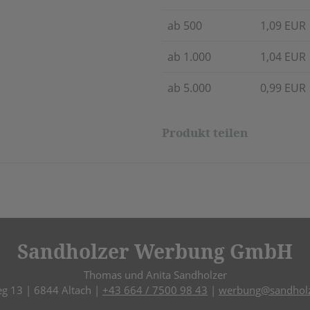
ab 500
1,09 EUR
ab 1.000
1,04 EUR
ab 5.000
0,99 EUR
Produkt teilen
Sandholzer Werbung GmbH
Thomas und Anita Sandholzer
eg 13 | 6844 Altach |
+43 664 / 7500 98 43
|
werbung@sandholz