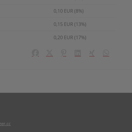
0,10 EUR (8%)
0,15 EUR (13%)
0,20 EUR (17%)
Facebook
X (#[creator\plugin\share\core\struct
Pinterest
LinkedIn
Xing
WhatsApp (#
er.cc