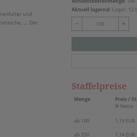
Mindestbestellmenge:
100
Aktuell lagernd:
Lager: 12.
nnenfutter und
omotasche, …. Der
Staffelpreise
Menge
Preis / S
Netto
ab 100
1,19 EUR
ab 250
1,14 EUR