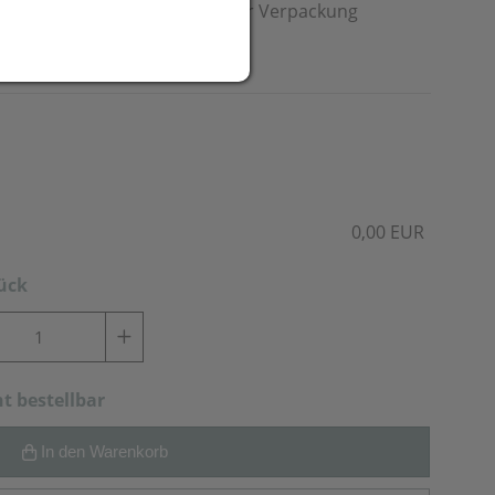
kel. Ihre Werbung wird auf der Verpackung
0,00 EUR
tück
ht bestellbar
In den Warenkorb