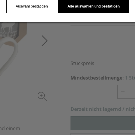
verfügt über einen Tragehen
Auswahl bestätigen
Alle auswählen und bestätigen
angebracht.
Stückpreis
Mindestbestellmenge:
1 S
Derzeit nich
t lagernd / nic
und einem