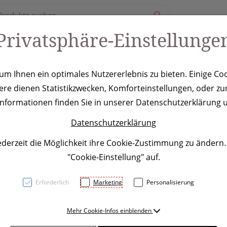
Privatsphäre-Einstellunge
ury
Werbeartikel
Leistungen
Coole Eventideen
m Ihnen ein optimales Nutzererlebnis zu bieten. Einige Coo
ere dienen Statistikzwecken, Komforteinstellungen, oder zur
htstassenset A
 Informationen finden Sie in unserer Datenschutzerklärung u
Datenschutzerklärung
ederzeit die Möglichkeit ihre Cookie-Zustimmung zu ändern
"Cookie-Einstellung" auf.
Erforderlich
Marketing
Personalisierung
Set aus zwei Keramiktassen
Mehr Cookie-Infos einblenden
je 300 ml. Die raffinierte 