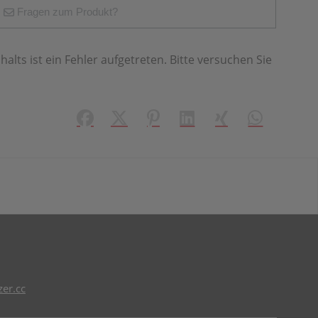
Fragen zum Produkt?
halts ist ein Fehler aufgetreten. Bitte versuchen Sie
Facebook
X (#[creator\plugin\share\core\struct
Pinterest
LinkedIn
Xing
WhatsApp (#
er.cc