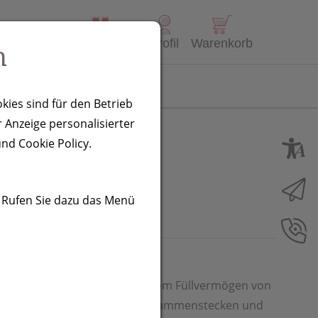
Alle Produkte
Profil
Warenkorb
n
Kontakt
kies sind für den Betrieb
 Anzeige personalisierter
nkara
nd Cookie Policy.
. Rufen Sie dazu das Menü
 mit Weihnachtsmotiv und einem Füllvermögen von
Verpackung lässt sich einfach zusammenstecken und