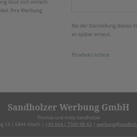
ng lässt sich einfach
kel. Ihre Werbung
Bei der Darstellung dieses In
es später erneut.
Produkt teilen
Sandholzer Werbung GmbH
Thomas und Anita Sandholzer
eg 13 | 6844 Altach |
+43 664 / 7500 98 43
|
werbung@sandholz